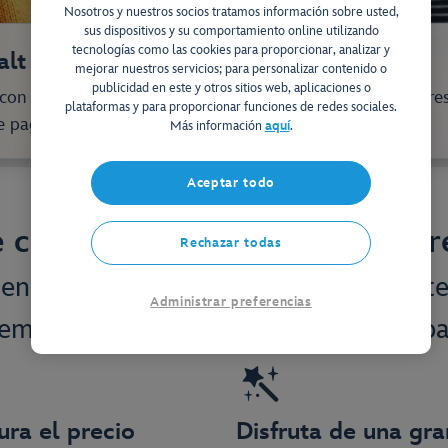
Nosotros y nuestros socios tratamos información sobre usted,
sus dispositivos y su comportamiento online utilizando
tecnologías como las cookies para proporcionar, analizar y
alt Disney World Resort
mejorar nuestros servicios; para personalizar contenido o
publicidad en este y otros sitios web, aplicaciones o
on un depósito a partir de 65€ por persona y abona el re
plataformas y para proporcionar funciones de redes sociales.
de pago.
Más información
aquí
.
Pagos a plazos
Aceptar todo
 con cuotas flexibles, sin inte
Rechazar todas
ensueño en Disney ahora y no solo te 
Administrar preferencias
demás dispondrás de mucho tiempo par
ra el precio
Disfruta de una gra