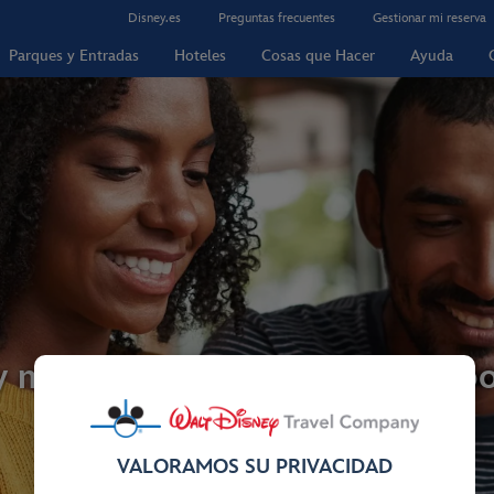
Disney.es
Preguntas frecuentes
Gestionar mi reserva
Parques y Entradas
Hoteles
Cosas que Hacer
Ayuda
y mismo y consigue más tiempo
VALORAMOS SU PRIVACIDAD