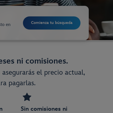
Comienza tu búsqueda
sto en
reses ni comisiones.
asegurarás el precio actual,
a pagarlas.
n
Sin comisiones ni