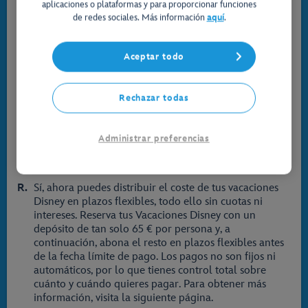
aplicaciones o plataformas y para proporcionar funciones
¿Qué métodos de pago puedo utilizar?
de redes sociales. Más información
aquí
.
Aceptamos todas las principales tarjetas de crédito y
débito, incluidas Visa, Mastercard y American Express,
Aceptar todo
así como métodos de pago alternativos como PayPal.
En Francia, también se puede pagar con Carte Bleue o
Cartes Bancaires.
Rechazar todas
En los Países Bajos, también se puede pagar mediante
transferencia bancaria con iDEAL o Wero.
Administrar preferencias
¿Puedo pagar mis vacaciones a plazos?
Sí, ahora puedes distribuir el coste de tus vacaciones
Disney en plazos flexibles, todo ello sin cuotas ni
intereses. Reserva tus Vacaciones Disney con un
depósito de tan solo 65 € por persona y, a
continuación, abona el resto en plazos flexibles antes
de la fecha límite de pago. Los pagos no son fijos ni
automáticos, por lo que tienes control total sobre
cuánto y cuándo quieres pagar. Para obtener más
información, visita la siguiente página.