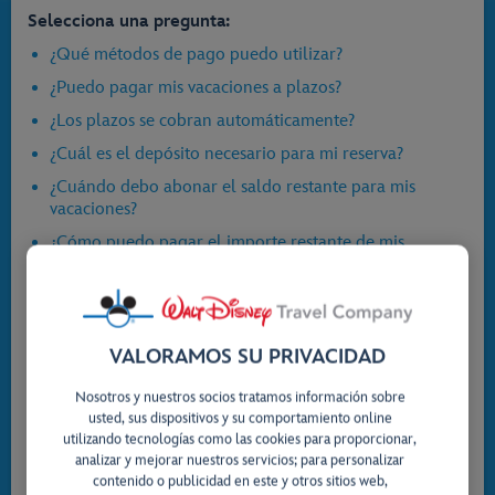
Selecciona una pregunta:
¿Qué métodos de pago puedo utilizar?
¿Puedo pagar mis vacaciones a plazos?
¿Los plazos se cobran automáticamente?
¿Cuál es el depósito necesario para mi reserva?
¿Cuándo debo abonar el saldo restante para mis
vacaciones?
¿Cómo puedo pagar el importe restante de mis
vacaciones?
¿Qué sucede si no pago el saldo restante antes de la
fecha de vencimiento?
¿Es seguro realizar mi pago online?
VALORAMOS SU PRIVACIDAD
¿Qué pasa si tengo una consulta sobre el coste de mi
Nosotros y nuestros socios tratamos información sobre
reserva, necesito una factura de confirmación o deseo
usted, sus dispositivos y su comportamiento online
añadir otro artículo?
utilizando tecnologías como las cookies para proporcionar,
analizar y mejorar nuestros servicios; para personalizar
¿Cuándo recibiré mis documentos de viaje?
contenido o publicidad en este y otros sitios web,